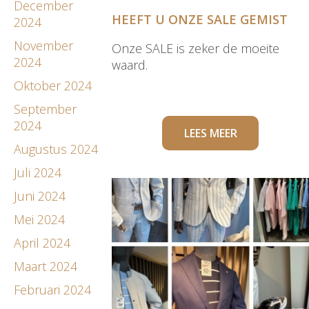
December
HEEFT U ONZE SALE GEMIST
2024
November
Onze SALE is zeker de moeite
2024
waard.
Oktober 2024
September
2024
LEES MEER
Augustus 2024
Juli 2024
Juni 2024
Mei 2024
April 2024
Maart 2024
Februari 2024