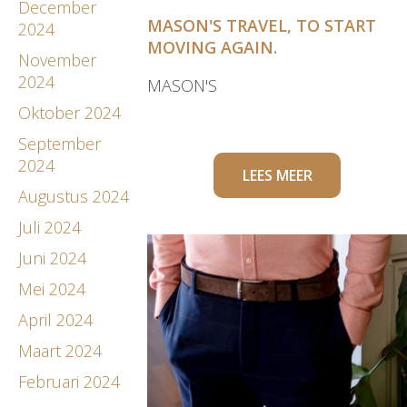
December
MASON'S TRAVEL, TO START
2024
MOVING AGAIN.
November
2024
MASON'S
Oktober 2024
September
2024
LEES MEER
Augustus 2024
Juli 2024
Juni 2024
Mei 2024
April 2024
Maart 2024
Februari 2024